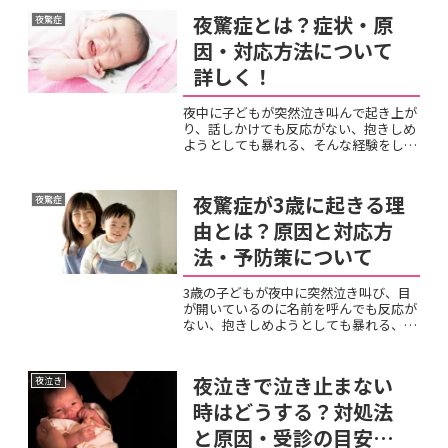
なぜこの時期の親子関係がこれほど難し
夜驚症とは？症状・原
夜驚症
く感じるのか、脳科学の視...
因・対応方法について
詳しく！
夜中に子どもが突然泣き叫んで起き上が
り、話しかけても反応がない、抱きしめ
ようとしても暴れる、そんな経験をして
恐怖を感じた親御さんも多いのではない
でしょうか。「これは夜泣きとは違う」
「病気なのでは」と不安になる気持ちは
夜驚症が3歳に起きる理
夜驚症
よくわかります。夜驚症は...
由とは？原因と対応方
法・予防策について
3歳の子どもが夜中に突然泣き叫び、目
が開いているのに名前を呼んでも反応が
ない、抱きしめようとしても暴れる、そ
んな夜驚症の発作に困り果てている親御
さんは多いのではないでしょうか。「言
葉も増えてきたのになぜ」「保育園・幼
夜泣きで泣き止まない
夜泣き
稚園に入ったせいなのか」...
時はどうする？対処法
と原因・受診の目安に