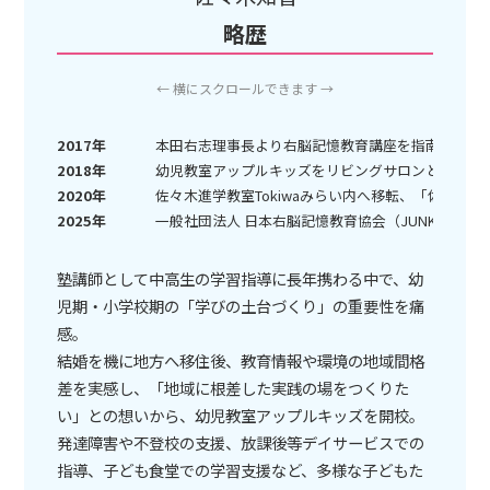
略歴
← 横にスクロールできます →
2017年
本田右志理事長より右脳記憶教育講座を指南、「JU
2018年
幼児教室アップルキッズをリビングサロンとして開
2020年
佐々木進学教室Tokiwaみらい内へ移転、「佐々木
2025年
一般社団法人 日本右脳記憶教育協会（JUNKK）代
塾講師として中高生の学習指導に長年携わる中で、幼
児期・小学校期の「学びの土台づくり」の重要性を痛
感。
結婚を機に地方へ移住後、教育情報や環境の地域間格
差を実感し、「地域に根差した実践の場をつくりた
い」との想いから、幼児教室アップルキッズを開校。
発達障害や不登校の支援、放課後等デイサービスでの
指導、子ども食堂での学習支援など、多様な子どもた