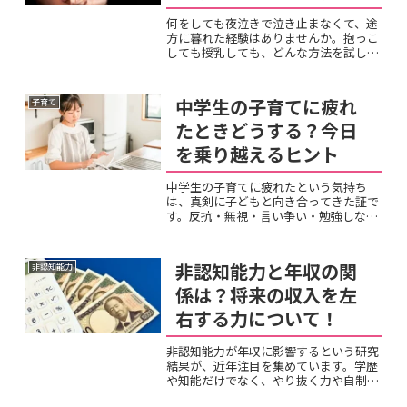
ついて
何をしても夜泣きで泣き止まなくて、途
方に暮れた経験はありませんか。抱っこ
しても授乳しても、どんな方法を試して
も泣き止まない状況は、親を不安にさせ
ます。「何か悪いことをしているので
は」「病気なのでは」と心配になること
中学生の子育てに疲れ
子育て
もあるでしょう。しかし泣き...
たときどうする？今日
を乗り越えるヒント
中学生の子育てに疲れたという気持ち
は、真剣に子どもと向き合ってきた証で
す。反抗・無視・言い争い・勉強しない
——毎日の積み重ねに消耗し、「もうど
うすればいいかわからない」という状態
になってしまっているパパ・ママも少な
非認知能力と年収の関
非認知能力
くないでしょう。その疲れは...
係は？将来の収入を左
右する力について！
非認知能力が年収に影響するという研究
結果が、近年注目を集めています。学歴
や知能だけでなく、やり抜く力や自制心
といった心の力が、将来の経済的成功を