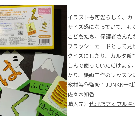
イラストも可愛らしく、カ
サイズ感になっていて、よ
こどもたち、保護者さんた
フラッシュカードとして見
クイズにしたり、カルタ遊
しんで使っていただけます
たり、絵画工作のレッスン
教材製作監修：JUNKK一
佐々木知香
購入先）
代理店アップルキ