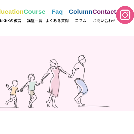
ucation
Course
Faq
Column
Contact