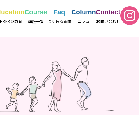
ucation
Course
Faq
Column
Contact