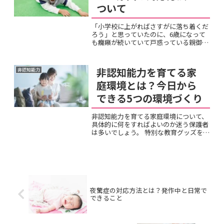
ついて
「小学校に上がればさすがに落ち着くだ
ろう」と思っていたのに、6歳になって
も癇癪が続いていて戸惑っている親御さ
んも多いのではないでしょうか。言葉も
理解力も十分に育ってきたはずなのに、
なぜまだ癇癪を起こすのか。6歳の癇癪
非認知能力を育てる家
非認知能力
には年齢特有の原因があり...
庭環境とは？今日から
できる5つの環境づくり
非認知能力を育てる家庭環境について、
具体的に何をすればよいのか迷う保護者
は多いでしょう。 特別な教育グッズを揃
えたり、高価な習い事をさせたりする必
要があると思いがちです。しかし、この
ような能力を育てるには、お金をかける
ことよりも、日々の暮ら...
夜驚症の対応方法とは？発作中と日常で
できること