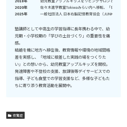
2018年
幼児教室アップルキッズをリビングサロンとして開
2020年
佐々木進学教室Tokiwaみらい内へ移転、「佐々木
2025年
一般社団法人 日本右脳記憶教育協会（JUNKK）代
塾講師として中高生の学習指導に長年携わる中で、幼
児期・小学校期の「学びの土台づくり」の重要性を痛
感。
結婚を機に地方へ移住後、教育情報や環境の地域間格
差を実感し、「地域に根差した実践の場をつくりた
い」との想いから、幼児教室アップルキッズを開校。
発達障害や不登校の支援、放課後等デイサービスでの
指導、子ども食堂での学習支援など、多様な子どもた
ちに寄り添う教育活動を展開中。
夜驚症