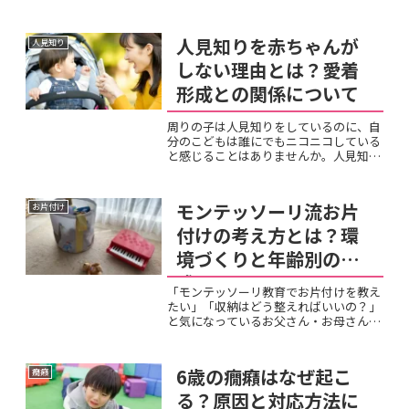
できていたことを「できない」と言った
り、甘えん坊になったり、まるで年齢が
逆戻りしたような行動に戸惑うもので
人見知りを赤ちゃんが
人見知り
す。イヤイヤ期と赤ちゃん返...
しない理由とは？愛着
形成との関係について
周りの子は人見知りをしているのに、自
分のこどもは誰にでもニコニコしている
と感じることはありませんか。人見知り
をしない赤ちゃんを見て、愛着が形成さ
れていないのではないか、発達に問題が
あるのではないかと不安になる保護者も
モンテッソーリ流お片
お片付け
いるでしょう。 しかし、...
付けの考え方とは？環
境づくりと年齢別の実
践
「モンテッソーリ教育でお片付けを教え
たい」「収納はどう整えればいいの？」
と気になっているお父さん・お母さんも
多いと思います。モンテッソーリのアプ
ローチは、「片付けなさい」と命令する
のではなく、子どもが自然に片付けたく
6歳の癇癪はなぜ起こ
癇癪
なる環境をつくることが基...
る？原因と対応方法に