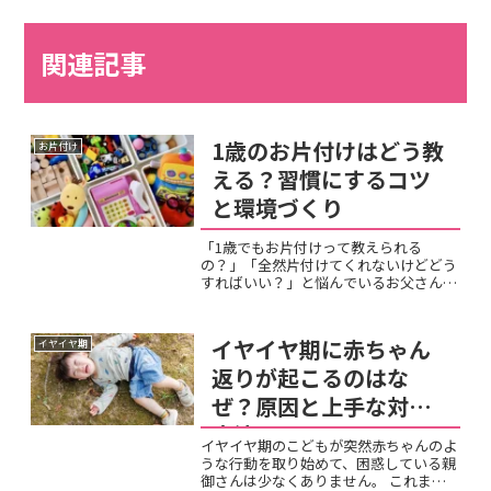
関連記事
1歳のお片付けはどう教
お片付け
える？習慣にするコツ
と環境づくり
「1歳でもお片付けって教えられる
の？」「全然片付けてくれないけどどう
すればいい？」と悩んでいるお父さん・
お母さんも多いと思います。お片付けを
1歳から教えることは可能ですが、この
時期は「できなくて当たり前」という前
イヤイヤ期に赤ちゃん
イヤイヤ期
提で関わることが大切です。年...
返りが起こるのはな
ぜ？原因と上手な対応
方法
イヤイヤ期のこどもが突然赤ちゃんのよ
うな行動を取り始めて、困惑している親
御さんは少なくありません。 これまで