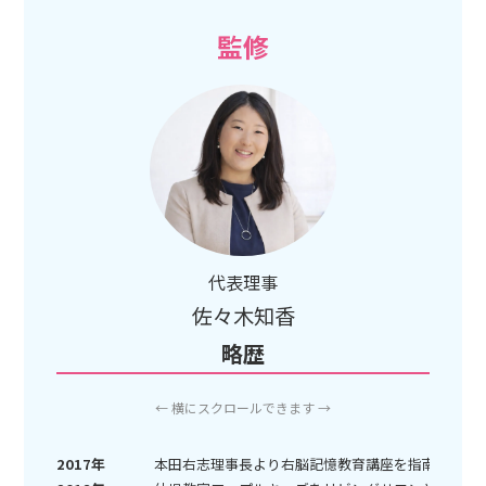
監修
代表理事
佐々木知香
略歴
← 横にスクロールできます →
2017年
本田右志理事長より右脳記憶教育講座を指南、「JU