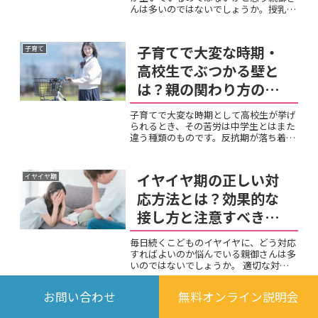
んは多いのではないでしょうか。授乳し
たばかりなのに指を吸い始めたり、逆に
授乳時間が近づくと指しゃぶりが増えた
りする様子を見て、空腹との関係が気に
子育てで大変な時期・
子育て
なります。指しゃぶりが本...
高校生でぶつかる壁と
は？親の関わり方のヒ
ント
子育てで大変な時期として高校生が挙げ
られるとき、その苦労は中学生とはまた
違う種類のものです。反抗期が落ち着い
てきたと思ったら、今度は進路・受験・
将来への不安という新しいテーマが親子
の間に立ちはだかります。「もう大きい
イヤイヤ期の正しい対
イヤイヤ期
から」と放置しすぎても、...
応方法とは？効果的な
接し方と注意すべきポ
イント
毎日続くこどものイヤイヤに、どう対応
すればよいのか悩んでいる親御さんは多
いのではないでしょうか。 適切な対応
方法を知らないまま感情的になってしま
ったり、逆にすべてを受け入れてしまっ
お問い合わせ
無料オンライン説明会
たりと、どちらが正解なのか分からずに
夜泣きはミルクで解決
夜泣き
困っている方もいらっしゃ...