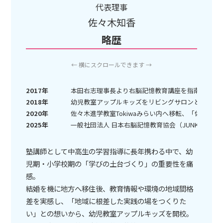
代表理事
佐々木知香
略歴
← 横にスクロールできます →
2017年
本田右志理事長より右脳記憶教育講座を指南、「JU
2018年
幼児教室アップルキッズをリビングサロンとして開
2020年
佐々木進学教室Tokiwaみらい内へ移転、「佐々木
2025年
一般社団法人 日本右脳記憶教育協会（JUNKK）代
塾講師として中高生の学習指導に長年携わる中で、幼
児期・小学校期の「学びの土台づくり」の重要性を痛
感。
結婚を機に地方へ移住後、教育情報や環境の地域間格
差を実感し、「地域に根差した実践の場をつくりた
い」との想いから、幼児教室アップルキッズを開校。