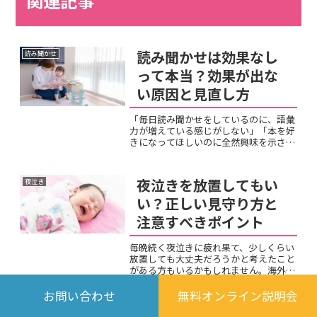
関連記事
読み聞かせは効果なし
読み聞かせ
って本当？効果が出な
い原因と見直し方
「毎日読み聞かせをしているのに、語彙
力が増えている感じがしない」「本を好
きになってほしいのに全然興味を示さな
い」と効果なしだと感じられずに悩んで
いる親御さんは多いのではないでしょう
か。「読み聞かせに意味があるのか疑問
夜泣きを放置してもい
夜泣き
になってきた」「やめたほ...
い？正しい見守り方と
注意すべきポイント
毎晩続く夜泣きに疲れ果て、少しくらい
放置しても大丈夫だろうかと考えたこと
がある方もいるかもしれません。海外で
は「泣かせておく」育児法もあると聞い
て、夜泣きの放置について気になってい
お問い合わせ
無料オンライン説明会
る保護者もいらっしゃるでしょう。しか
右脳教育のデメリット
右脳教育
し、放置と適切な見守りに...