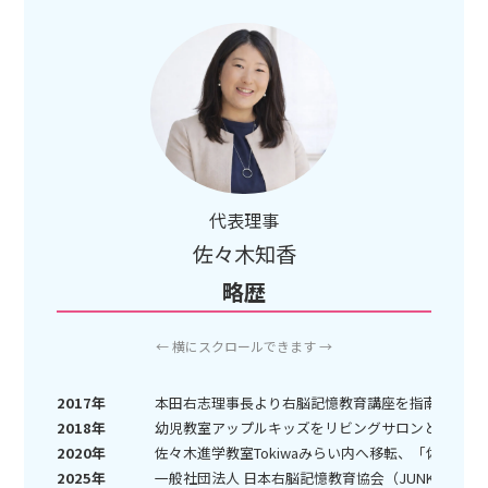
代表理事
佐々木知香
略歴
← 横にスクロールできます →
2017年
本田右志理事長より右脳記憶教育講座を指南、「JU
2018年
幼児教室アップルキッズをリビングサロンとして開
2020年
佐々木進学教室Tokiwaみらい内へ移転、「佐々木
2025年
一般社団法人 日本右脳記憶教育協会（JUNKK）代