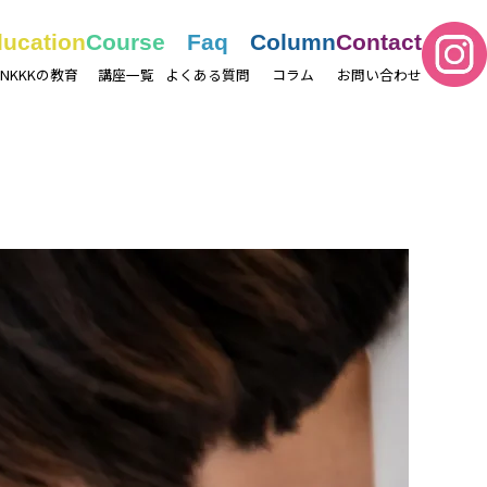
ucation
Course
Faq
Column
Contact