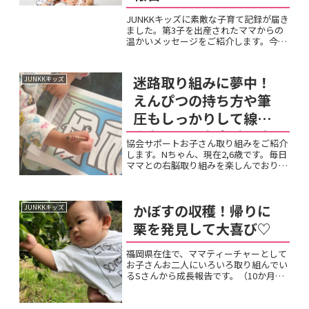
JUNKKキッズに素敵な子育て記録が届き
ました。第3子を出産されたママからの
温かいメッセージをご紹介します。今
年、4月4日に第3子を出産いたしました
😊元気な男の子で、Sと名付けました。
無事に産まれたことへの喜びはもちろ
迷路取り組みに夢中！
JUNKKキッズ
ん。｢Sくんは寒くない...
えんぴつの持ち方や筆
圧もしっかりして線描
きもとっても上手です
協会サポートお子さん取り組みをご紹介
ね。
します。Nちゃん、現在2,6歳です。毎日
ママとの右脳取り組みを楽しんでおりま
す。今は迷路取り組みに夢中とのことで
す。えんぴつの持ち方や筆圧もしっかり
していますね。線描きもとっても上手で
かぼすの収穫！帰りに
JUNKKキッズ
すね。これからの成長...
栗を発見して大喜び♡
福岡県在住で、ママティーチャーとして
お子さんお二人にいろいろ取り組んでい
るSさんから成長報告です。（10か月と4
歳）父の郷でかぼすの収穫✨沢山の秋を
感じることが出来た⸜( ॑꒳ ॑ )⸝かぼす、ゆ
ず、栗、そして新米ももらった！ありが