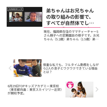
たや～🙌...
弟ちゃんはお兄ちゃん
JUNKKキッズ
の取り組みの影響で、
すべてが自然体でしっ
かりと成果につながっ
現在、福岡県在住のママティーチャーS
ています。
さん親子への定期面談の様子です。お兄
ちゃん（5.2歳）弟ちゃん（1.5歳）弟ち
ゃんはお兄ちゃんの取り組みの影響で、
すべてが自然体で、しっかりと成果につ
ながっています。こどもたちの成長は本
当に素晴らしいです...
慎重な私でも、フルタイム勤務をしなが
ら2人の息子とワクワクできている理由
とは？
6月29日TOPキッズアカデミー東京校
（東京都向島：東京スカイツリー近郊）
が開校予定。