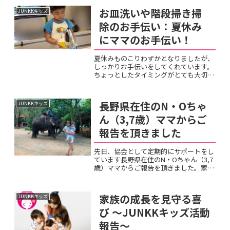
お皿洗いや階段掃き掃
JUNKKキッズ
除のお手伝い：夏休み
にママのお手伝い！
夏休みものこりわずかとなりましたが、
しっかりお手伝いをしてくれています。
ちょっとしたタイミングがとても大切で
すよね、ママとしても本当にうれしい掃
除をしていたところ、張り切ってお手伝
いをしてくれました。お手伝いを強要し
長野県在住のN・Oちゃ
JUNKKキッズ
たことはなく、手伝いたい...
ん（3,7歳）ママからご
報告を頂きました
先日、協会として定期的にサポートをし
ています長野県在住のN・Oちゃん（3,7
歳）ママからご報告を頂きました。家族
で一週間タイに旅行に行ってきました。
象に乗ったり、虎に触ったり、水上マー
ケットで船に乗ったりと日本ではなかな
家族の成長を見守る喜
JUNKKキッズ
か経験できない事を沢...
び ～JUNKKキッズ活動
報告～