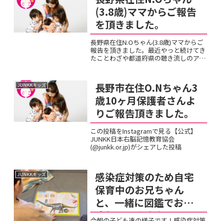
(3.8歳)ママからご報告
を頂きました。
長野県在住N.Oちゃん(3.8歳)ママからご
報告を頂きました。最近やっと続けてき
たことわざや都道府県の聴き流しのアウ
トプットが色々と出てくるようになって
きました。1年くらい続けていたので、
出てくると親としてはとても嬉しいです
長野市在住O.Nちゃん3
JUNKKキッズ
ー♪絵本も好きな...
歳10ヶ月保護者さんよ
りご報告頂きました。
この投稿をInstagramで見る【公式】
JUNKK日本右脳記憶教育協会
(@junkk.or.jp)がシェアした投稿
感染症対策のため自宅
JUNKKキッズ
保育中のお兄ちゃん
と、一緒に図鑑でお勉
強しています♪
今朝の子ども達の様子です！感染症対策