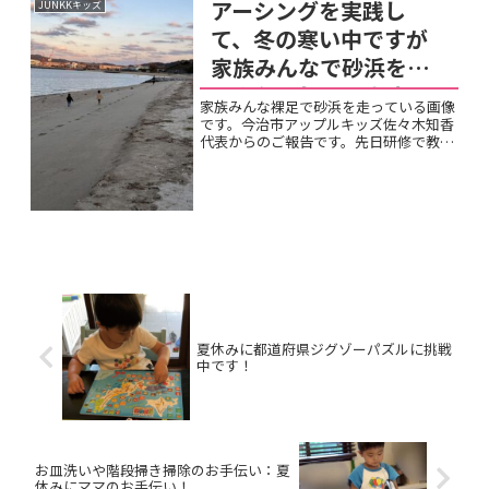
アーシングを実践し
JUNKKキッズ
お父さんに見せて、シー...
て、冬の寒い中ですが
家族みんなで砂浜を走
るようにしています。
家族みんな裸足で砂浜を走っている画像
です。今治市アップルキッズ佐々木知香
代表からのご報告です。先日研修で教え
ていただいたアーシング、実践していま
す！アーシングとは自然の大地からエネ
ルギーを頂くことを言います。 本当に家
族でエネルギーが戻って...
夏休みに都道府県ジグゾーパズルに挑戦
中です！
お皿洗いや階段掃き掃除のお手伝い：夏
休みにママのお手伝い！