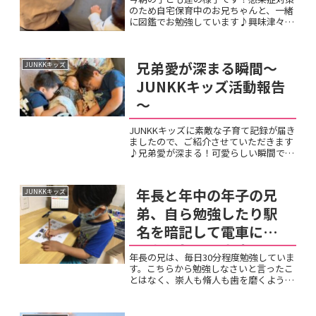
のため自宅保育中のお兄ちゃんと、一緒
に図鑑でお勉強しています♪興味津々、
大興奮です！
兄弟愛が深まる瞬間～
JUNKKキッズ
JUNKKキッズ活動報告
～
JUNKKキッズに素敵な子育て記録が届き
ましたので、ご紹介させていただきます
♪兄弟愛が深まる！可愛らしい瞬間です
💕次男のRは、三男Sの笑顔を見るため
にいつも一生懸命頑張っています✨ 兄弟
仲良く遊んだり、Sに優しく接したりす
年長と年中の年子の兄
JUNKKキッズ
る姿に、温かい兄弟...
弟、自ら勉強したり駅
名を暗記して電車に乗
ったりしています。
年長の兄は、毎日30分程度勉強していま
す。こちらから勉強しなさいと言ったこ
とはなく、崇人も脩人も歯を磨くように
机に向かいます。勉強が終わるとスタン
プ表に自分でスタンプを押し、土曜日の
夜にスタンプ表と取り組んだプリントを