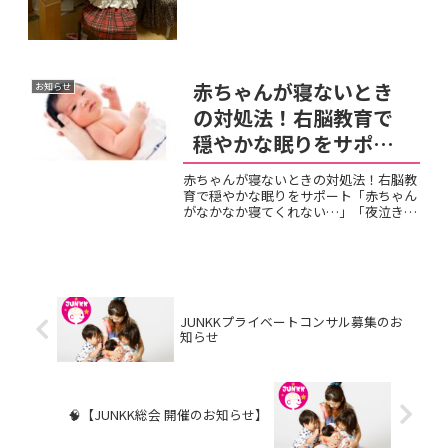
しました。特に17:00～の年長Mちゃんと
年中Sちゃんとレッスン前にお話をする
こ...
赤ちゃんが寝ないとき
お知らせ
の対処法！右脳教育で
穏やかな眠りをサポー
ト
赤ちゃんが寝ないときの対処法！右脳教
育で穏やかな眠りをサポート「赤ちゃん
がなかなか寝てくれない…」「夜泣きが
続いて、自分も寝不足に…」と悩んでい
るママやパパは多いのではないでしょう
か。赤ちゃんの睡眠リズムが安定せず、
寝かしつけに苦労すること...
JUNKKプライベートコンサル募集のお
知らせ
🧠【JUNKK総会 開催のお知らせ】