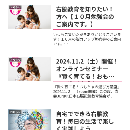
右脳教育を知りたい！
お知らせ
方へ【１０月勉強会の
ご案内です。】
いつもご覧いただきありがとうございま
す！１０月の脳力アップ勉強会のご案内
です。
━━━━━━━━━━━━━━━10月
脳力アップ勉強会
━━━━━━━━━━━━━━━講師：
2024.11.2（土）開催！
お知らせ
竹内正直先生テーマ：「イメージと意識
の力ー人の可能性は無限大！」日常の
オンラインセミナー
子...
『賢く育てる！おもち
ゃの遊び方講座』
『賢く育てる！おもちゃの遊び方講座』
2024.11.２ （zoom開催）この度、当
会JUNKK日本右脳記憶教育協会が、
11/2（土）に本田右志先生を中心に、
「賢く育てる！おもちゃの遊び方講座」
を開催します！右脳あそびを日々の遊び
自宅でできる右脳教
お知らせ
に取り入れる...
育！毎日の生活で楽し
く実践しよう