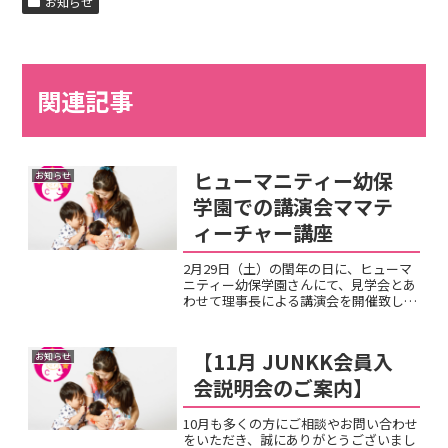
お知らせ
関連記事
ヒューマニティー幼保
お知らせ
学園での講演会ママテ
ィーチャー講座
2月29日（土）の閏年の日に、ヒューマ
ニティー幼保学園さんにて、見学会とあ
わせて理事長による講演会を開催致しま
した。乳幼児期だからこそ、大切だと言
われている右脳教育についてお話があ
り、この時期にだからこそ、どういった
【11月 JUNKK会員入
お知らせ
環境が子ども達の生まれ持...
会説明会のご案内】
10月も多くの方にご相談やお問い合わせ
をいただき、誠にありがとうございまし