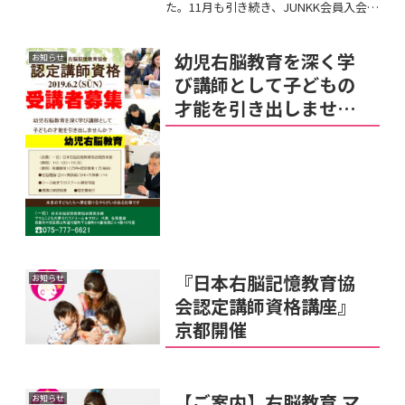
た。11月も引き続き、JUNKK会員入会説
明会を開催いたします。未来を担う子ど
もたちのために、「家庭」「教育現場」
「地域」から右脳教育を広げていく仲間
幼児右脳教育を深く学
お知らせ
を求めています。...
び講師として子どもの
才能を引き出しません
か？
『日本右脳記憶教育協
お知らせ
会認定講師資格講座』
京都開催
【ご案内】右脳教育 マ
お知らせ