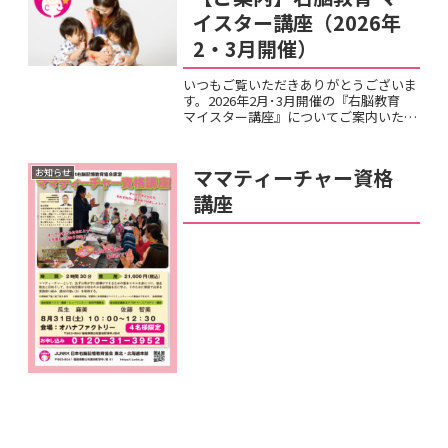
イスター講座（2026年
2・3月開催）
いつもご覧いただきありがとうございま
す。2026年2月･3月開催の『右脳教育
マイスター講座』についてご案内いたし
ます。♦右脳教育 マイスター講座
（2026年2・3月開催） 定員：7名（先
着順）👉こんな方におすすめです！
ママティーチャー資格
お知らせ
「わが子に合った学...
講座