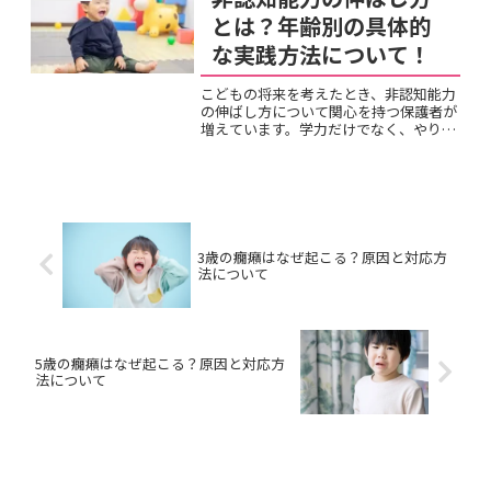
ば、取り組み方と期待の持ち...
とは？年齢別の具体的
な実践方法について！
こどもの将来を考えたとき、非認知能力
の伸ばし方について関心を持つ保護者が
増えています。学力だけでなく、やり抜
く力や協調性といった目に見えない力
が、人生の成功に大きく影響することが
研究で明らかになってきました。しか
し、認知能力の育成とは異なり...
3歳の癇癪はなぜ起こる？原因と対応方
法について
5歳の癇癪はなぜ起こる？原因と対応方
法について