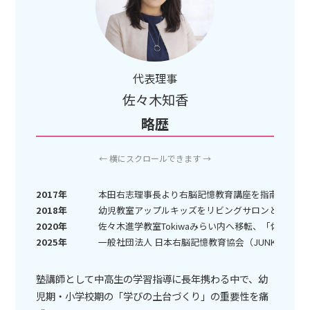
代表理事
佐々木知香
略歴
← 横にスクロールできます →
2017年
本田右志理事長より右脳記憶教育講座を指南、「JU
2018年
幼児教室アップルキッズをリビングサロンとして開
2020年
佐々木進学教室Tokiwaみらい内へ移転、「佐々木
2025年
一般社団法人 日本右脳記憶教育協会（JUNKK）代
塾講師として中高生の学習指導に長年携わる中で、幼
児期・小学校期の「学びの土台づくり」の重要性を痛