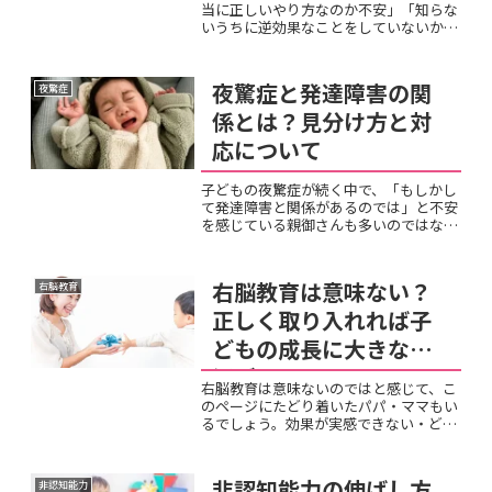
当に正しいやり方なのか不安」「知らな
いうちに逆効果なことをしていないか」
と心配している親御さんも多いのではな
いでしょうか。読み聞かせは良い習慣で
すが、やり方によっては子どもが本を嫌
夜驚症と発達障害の関
夜驚症
いになったり、親子関係が...
係とは？見分け方と対
応について
子どもの夜驚症が続く中で、「もしかし
て発達障害と関係があるのでは」と不安
を感じている親御さんも多いのではない
でしょうか。夜驚症は定型発達の子ども
にも起きますが、発達障害のある子ども
に多く見られることも事実です。夜驚症
右脳教育は意味ない？
右脳教育
と発達障害には確かに関連...
正しく取り入れれば子
どもの成長に大きな影
響が
右脳教育は意味ないのではと感じて、こ
のページにたどり着いたパパ・ママもい
るでしょう。効果が実感できない・どう
取り入れればいいかわからない・そもそ
も科学的な根拠があるのか疑問に思って
いる方もいるでしょう。結論から言え
非認知能力の伸ばし方
非認知能力