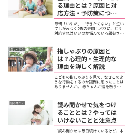
る理由とは？原因と対
応方法・予防策につい
て
毎朝「いやだ」「行きたくない」と泣い
てしがみつく2歳の登園しぶりに、どう
対応すればいいのか悩んでいる親御さん
は多いのではないでしょうか。「慣れれ
ば大丈夫と言われたのに、いつまで経っ
ても泣き止まない」「無理やり引き離す
指しゃぶりの原因と
指しゃぶり
のがかわいそうで仕事に行...
は？心理的・生理的な
理由を詳しく解説
こどもの指しゃぶりを見て、なぜこのよ
うな行動をするのか疑問に思ったことは
ありませんか。 赤ちゃんが指を吸う姿
は自然に見えますが、その背景にはどの
ような原因があるのか気になります。単
なる癖なのか、それとも何か深い理由が
読み聞かせで気をつけ
読み聞かせ
あるのか、親として理解し...
ることとは？やっては
いけないことと注意点
「読み聞かせは毎日続けているけど、本