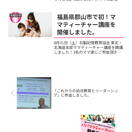
す！幼児右脳教育のプロフェッショナル
なコンサルタントが、あなたの育児を徹
底個別サポート今なら無料でご相談いた
福島県郡山市で初！マ
お知らせ
だけます✨ 業界経験...
マティーチャー講座を
開催しました。
8月31日（土）右脳記憶教育協会 東北・
北海道本部ママティーチャー講座を開講
しました！3名のママ達にご参加頂き、
『子育ては、最高の親育て』『子どもに
とっての人生で初めての先生は、マ
マ‼︎』この内容をしっかり伝えていきま
す！ママ達は、日々色々...
「これからの幼児教育とリーダーシッ
プ」に参加しました。