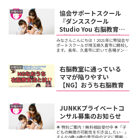
マティーチャーを中心として、地域ママ
さんたちの子育てコミュニティー作って
協会サポートスクール
お知らせ
いきたいと思っております...
『ダンススクール
Studio You 右脳教育』
が埼玉県久喜市に開校
みなさんこんにちは！2021年に幣協会サ
しました。
ポートスクールが埼玉県久喜市に開校し
ます。長年、久喜市に於いて各種ダンス
スクールを運営指導されてきた村岡ひろ
子代表自らが0歳～100歳までの皆さんを
対象として幣協会右脳理論を基本とした
右脳教室に通っている
お知らせ
幼児スクールと大...
ママが陥りやすい
【NG】おうち右脳教育
JUNKKプライベートコ
お知らせ
ンサル募集のお知らせ
🌟 特別ご案内！無料相談受付中 🌟「子
どもの無限の可能性を引き出したい…」
そんな0歳~6歳の育児中のママに朗報で