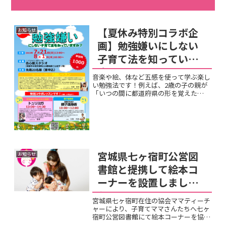
【夏休み特別コラボ企
お知らせ
画】勉強嫌いにしない
子育て法を知っていま
すか？
音楽や絵、体など五感を使って学ぶ楽し
い勉強法です！例えば、2歳の子の親が
「いつの間に都道府県の形を覚えた
の!?」とびっくりするくらい、あっとい
う間に知識が身に着きます。そして、そ
のワクワク楽しい勉強法で、右脳の天才
的能力（記憶力、ひらめき力...
宮城県七ヶ宿町公営図
お知らせ
書館と提携して絵本コ
ーナーを設置しまし
た。
宮城県七ヶ宿町在住の協会ママティーチ
ャーにより、子育てママさんたちへ七ヶ
宿町公営図書館にて絵本コーナーを協会
と連携して設置しました。今後、協会マ